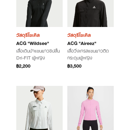
วัสดุรีไซเคิล
วัสดุรีไซเคิล
ACG "Wildsee"
ACG "Aireez"
เสื้อเดินป่าแขนยาวซิปสั้น
เสื้อวิ่งเทรลแขนยาวติด
Dri-FIT ผู้หญิง
กระดุมผู้หญิง
฿2,200
฿3,500