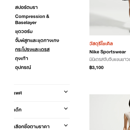
สปอร์ตบรา
Compression &
Baselayer
ชุดวอร์ม
จั๊มพ์สูทและชุดกางเกง
วัสดุรีไซเคิล
กระโปรงและเดรส
Nike Sportswear
ถุงเท้า
มินิเดรสจับจีบแขนยาว
อุปกรณ์
฿3,100
เพศ
เด็ก
เลือกซื้อตามราคา