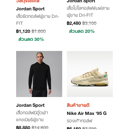
วัสดุรีไซเคิล
Jordan Sport
เสื้อโปโลกอล์ฟพิมพ์ลาย
Jordan Sport
ผู้ชาย Dri-FIT
เสื้อยืดกอล์ฟผู้ชาย Dri-
FIT
฿2,480
฿3,100
฿1,120
฿1,600
ส่วนลด 20%
ส่วนลด 30%
Jordan Sport
สินค้าขายดี
เสื้อกอล์ฟมีฮู้ดผ้า
Nike Air Max '95 G
แคชเมียร์ผู้ชาย
รองเท้ากอล์ฟ
฿8,880
฿14,800
฿6,160
฿7,700