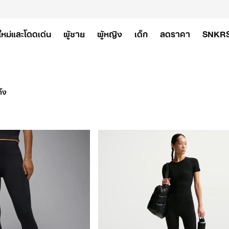
ใหม่และโดดเด่น
ผู้ชาย
ผู้หญิง
เด็ก
ลดราคา
SNKR
้ง