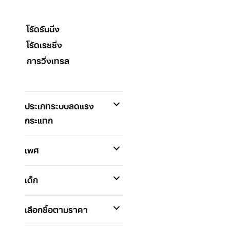
โร้ดรันนิ่ง
โร้ดเรซซิ่ง
การวิ่งเทรล
ประเภทระบบลดแรง
กระแทก
เพศ
เด็ก
เลือกซื้อตามราคา