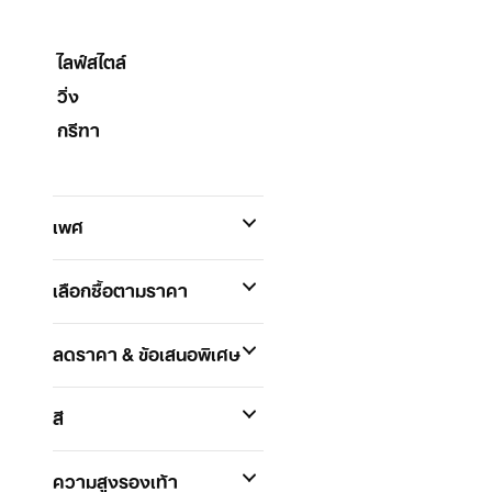
ไลฟ์สไตล์
วิ่ง
กรีฑา
เพศ
เลือกซื้อตามราคา
ลดราคา & ข้อเสนอพิเศษ
สี
ความสูงรองเท้า