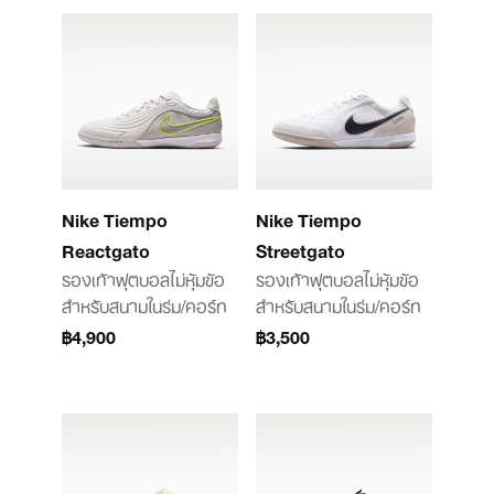
Nike Tiempo
Nike Tiempo
Reactgato
Streetgato
รองเท้าฟุตบอลไม่หุ้มข้อ
รองเท้าฟุตบอลไม่หุ้มข้อ
สำหรับสนามในร่ม/คอร์ท
สำหรับสนามในร่ม/คอร์ท
฿4,900
฿3,500