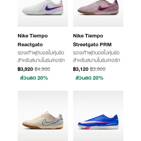
Nike Tiempo
Nike Tiempo
Reactgato
Streetgato PRM
รองเท้าฟุตบอลไม่หุ้มข้อ
รองเท้าฟุตบอลไม่หุ้มข้อ
สำหรับสนามในร่ม/คอร์ท
สำหรับสนามในร่ม/คอร์ท
฿3,920
฿4,900
฿3,120
฿3,900
ส่วนลด 20%
ส่วนลด 20%