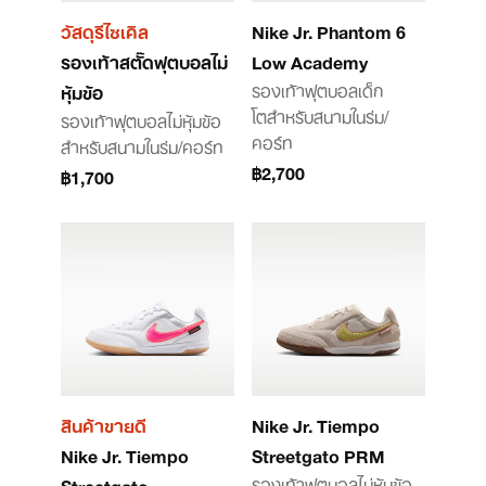
วัสดุรีไซเคิล
Nike Jr. Phantom 6
รองเท้าสตั๊ดฟุตบอลไม่
Low Academy
รองเท้าฟุตบอลเด็ก
หุ้มข้อ
โตสําหรับสนามในร่ม/
รองเท้าฟุตบอลไม่หุ้มข้อ
คอร์ท
สำหรับสนามในร่ม/คอร์ท
฿2,700
฿1,700
สินค้าขายดี
Nike Jr. Tiempo
Nike Jr. Tiempo
Streetgato PRM
รองเท้าฟุตบอลไม่หุ้มข้อ
Streetgato