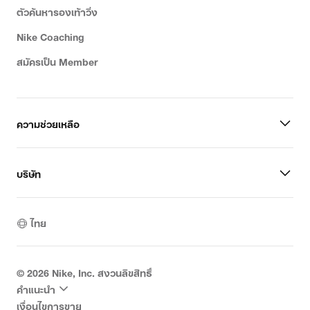
ตัวค้นหารองเท้าวิ่ง
Nike Coaching
สมัครเป็น Member
ความช่วยเหลือ
บริษัท
ไทย
©
2026
Nike, Inc. สงวนลิขสิทธิ์
คำแนะนำ
เงื่อนไขการขาย