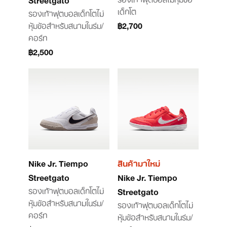
เด็กโต
รองเท้าฟุตบอลเด็กโตไม่
หุ้มข้อสําหรับสนามในร่ม/
฿2,700
คอร์ท
฿2,500
Nike Jr. Tiempo
สินค้ามาใหม่
Streetgato
Nike Jr. Tiempo
รองเท้าฟุตบอลเด็กโตไม่
Streetgato
หุ้มข้อสําหรับสนามในร่ม/
รองเท้าฟุตบอลเด็กโตไม่
คอร์ท
หุ้มข้อสําหรับสนามในร่ม/