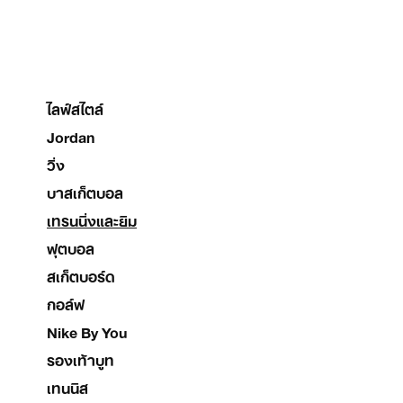
ไลฟ์สไตล์
Jordan
วิ่ง
บาสเก็ตบอล
เทรนนิ่งและยิม
ฟุตบอล
สเก็ตบอร์ด
กอล์ฟ
Nike By You
รองเท้าบูท
เทนนิส