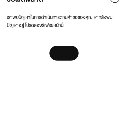
We think you are in United States.
Update your location?
เราพบปัญหาในการดำเนินการตามคำขอของคุณ หากยังพบ
ปัญหาอยู่ โปรดลองรีเฟรชหน้านี้
ไทย
United States
แหล่งข้อมูล
[ Code: D1B61E47 ]
ค้นหาร้านค้า
ดูรถเข็น
ตัวค้นหารองเท้าวิ่ง
Nike Coaching
สมัครเป็น Member
ความช่วยเหลือ
บริษัท