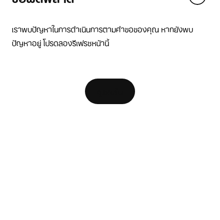
We think you are in United States.
Update your location?
เราพบปัญหาในการดำเนินการตามคำขอของคุณ หากยังพบ
ปัญหาอยู่ โปรดลองรีเฟรชหน้านี้
ไทย
United States
แหล่งข้อมูล
[ Code: D1B61E47 ]
ค้นหาร้านค้า
ดูรถเข็น
ตัวค้นหารองเท้าวิ่ง
Nike Coaching
สมัครเป็น Member
ความช่วยเหลือ
บริษัท