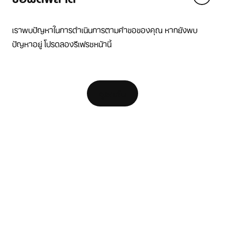
We think you are in United States.
Update your location?
เราพบปัญหาในการดำเนินการตามคำขอของคุณ หากยังพบ
ปัญหาอยู่ โปรดลองรีเฟรชหน้านี้
ไทย
United States
แหล่งข้อมูล
[ Code: D1B61E47 ]
ค้นหาร้านค้า
ดูรถเข็น
ตัวค้นหารองเท้าวิ่ง
Nike Coaching
สมัครเป็น Member
ความช่วยเหลือ
บริษัท