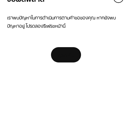
We think you are in United States.
Update your location?
เราพบปัญหาในการดำเนินการตามคำขอของคุณ หากยังพบ
ปัญหาอยู่ โปรดลองรีเฟรชหน้านี้
ไทย
United States
แหล่งข้อมูล
[ Code: D1B61E47 ]
ค้นหาร้านค้า
ดูรถเข็น
ตัวค้นหารองเท้าวิ่ง
Nike Coaching
สมัครเป็น Member
ความช่วยเหลือ
บริษัท