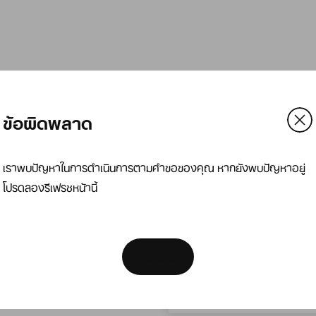
ข้อผิดพลาด
เราพบปัญหาในการดำเนินการตามคำขอของคุณ หากยังพบปัญหาอยู่
โปรดลองรีเฟรชหน้านี้
[ Code: D1B61E47 ]
We think you are in Unit
Update your location?
ดูรถเข็น
ไทย