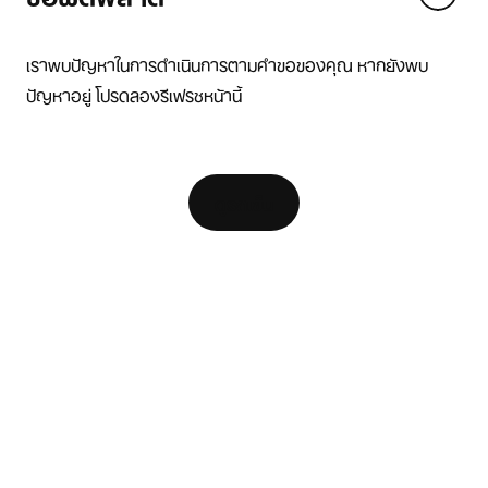
We think you are in United States.
Update your location?
เราพบปัญหาในการดำเนินการตามคำขอของคุณ หากยังพบ
ปัญหาอยู่ โปรดลองรีเฟรชหน้านี้
ไทย
United States
แหล่งข้อมูล
[ Code: D1B61E47 ]
ค้นหาร้านค้า
ดูรถเข็น
ตัวค้นหารองเท้าวิ่ง
Nike Coaching
สมัครเป็น Member
ความช่วยเหลือ
บริษัท