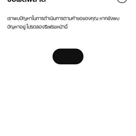
We think you are in United States.
Update your location?
เราพบปัญหาในการดำเนินการตามคำขอของคุณ หากยังพบ
ปัญหาอยู่ โปรดลองรีเฟรชหน้านี้
ไทย
United States
แหล่งข้อมูล
[ Code: D1B61E47 ]
ค้นหาร้านค้า
ดูรถเข็น
ตัวค้นหารองเท้าวิ่ง
Nike Coaching
สมัครเป็น Member
ความช่วยเหลือ
บริษัท