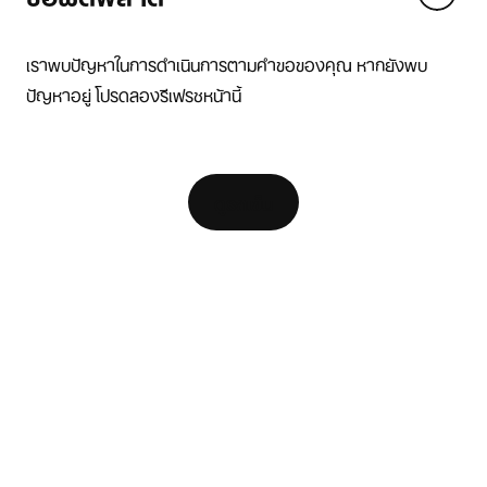
We think you are in United States.
Update your location?
เราพบปัญหาในการดำเนินการตามคำขอของคุณ หากยังพบ
ปัญหาอยู่ โปรดลองรีเฟรชหน้านี้
ไทย
United States
แหล่งข้อมูล
[ Code: D1B61E47 ]
ค้นหาร้านค้า
ดูรถเข็น
ตัวค้นหารองเท้าวิ่ง
Nike Coaching
สมัครเป็น Member
ความช่วยเหลือ
บริษัท