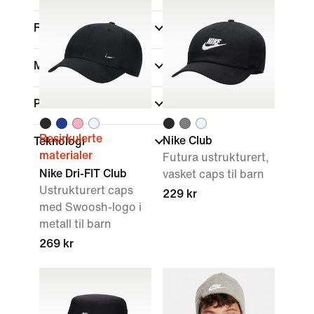
Farge
Merke
Passform
Resirkulerte
Nike Club
Teknologi
materialer
Futura ustrukturert,
Nike Dri-FIT Club
vasket caps til barn
Ustrukturert caps
229 kr
med Swoosh-logo i
metall til barn
269 kr