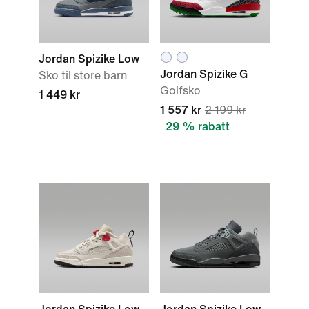
Jordan Spizike Low
Jordan Spizike G
Sko til store barn
Golfsko
1 449 kr
1 557 kr
2 199 kr
29 % rabatt