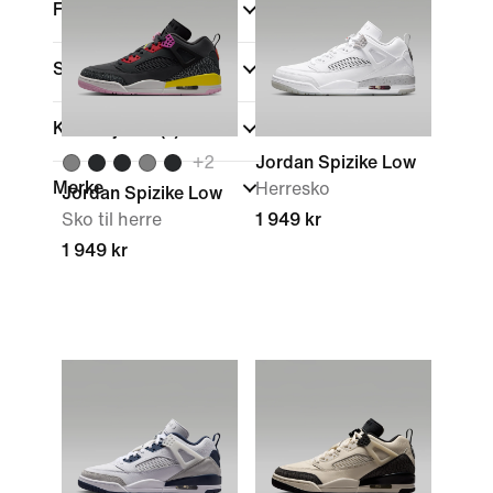
Farge
Skohøyde
(1)
Kolleksjoner
(1)
+
2
Jordan Spizike Low
Merke
Herresko
Jordan Spizike Low
Sko til herre
1 949 kr
1 949 kr