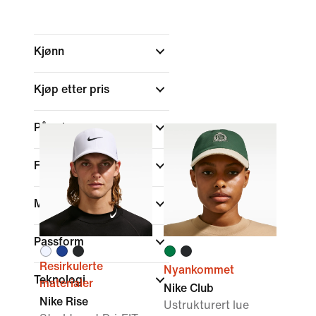
Kjønn
Kjøp etter pris
På salg
Farge
Merke
Passform
Resirkulerte
Nyankommet
Teknologi
materialer
Nike Club
Nike Rise
Ustrukturert lue