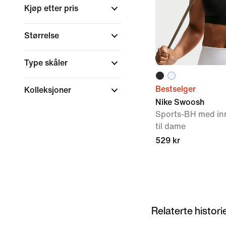
Kjøp etter pris
Størrelse
Type skåler
Bestselger
Kolleksjoner
Nike Swoosh
Sports-BH med inn
til dame
529 kr
Relaterte histori