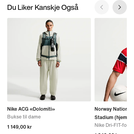
Du Liker Kanskje Også
Nike ACG «Dolomiti»
Norway National
Bukse til dame
Stadium (hjemme
Nike Dri-FIT-fotbal
1 149,00 kr
1 149,00 kr