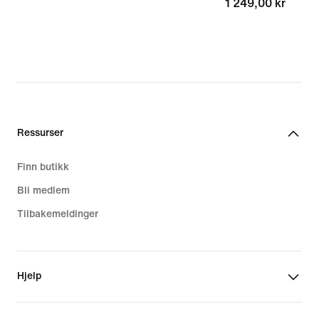
1 249,00 kr
1 249,00 kr
Ressurser
Finn butikk
Bli medlem
Tilbakemeldinger
Hjelp