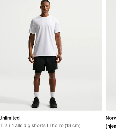
Unlimited
Norway Na
IT 2-i-1 allsidig shorts til herre (18 cm)
(hjemmedr