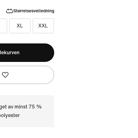
Størrelsesveiledning
XL
XXL
lekurven
t
aget av minst 75 %
polyester