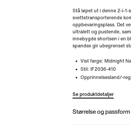
Stå løpet ut i denne 2-i-1-
svettetransporterende kom
oppbevaringsplass. Det vev
ultralett og pustende, sa
innebygde shortsen i en b
spandex gir ubegrenset st
Vist farge:
Midnight N
Stil:
IF2036-410
Opprinnelsesland/-re
Se produktdetaljer
Størrelse og passform