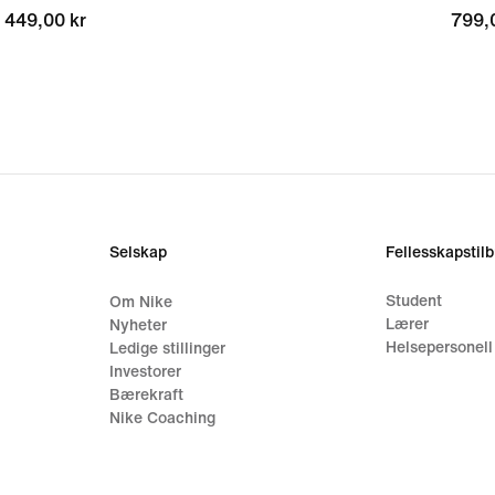
449,00 kr
449,00 kr
799,
799,
Selskap
Fellesskapstil
Student
Om Nike
Lærer
Nyheter
Helsepersonell
Ledige stillinger
Investorer
Bærekraft
Nike Coaching