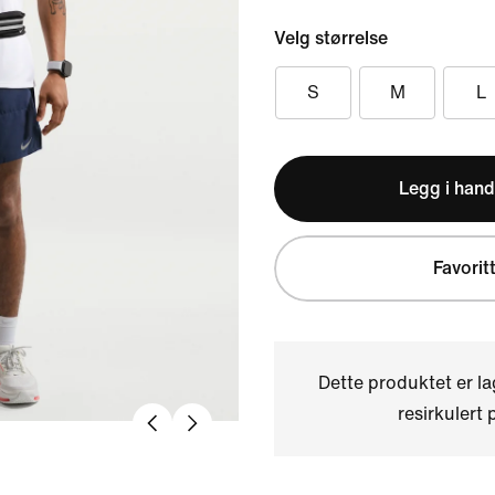
Velg størrelse
S
M
L
Legg i hand
Favorit
Dette produktet er l
resirkulert 