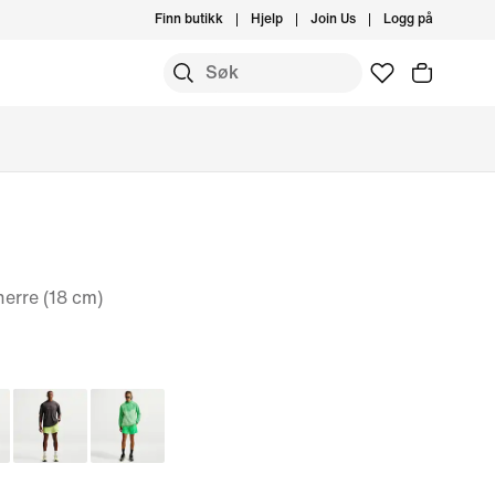
Finn butikk
Hjelp
Join Us
Logg på
 herre (18 cm)