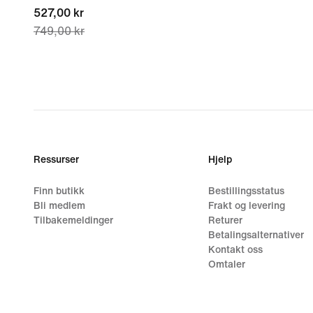
current
527,00 kr
749,00 kr
price
527,00 kr,
original
price
749,00 kr
Ressurser
Hjelp
Finn butikk
Bestillingsstatus
Bli medlem
Frakt og levering
Tilbakemeldinger
Returer
Betalingsalternativer
Kontakt oss
Omtaler