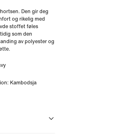
shortsen. Den gir deg
fort og rikelig med
de stoffet føles
mtidig som den
landing av polyester og
øtte.
avy
gion: Kambodsja