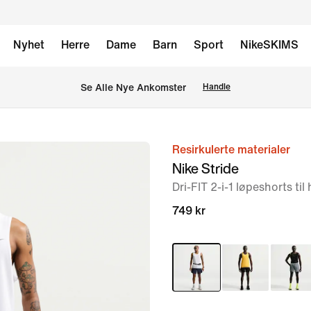
Nyhet
Herre
Dame
Barn
Sport
NikeSKIMS
Se Alle Nye Ankomster
Handle
Resirkulerte materialer
bilde
Nike Stride
1
Dri-FIT 2-i-1 løpeshorts til
av
7
749 kr