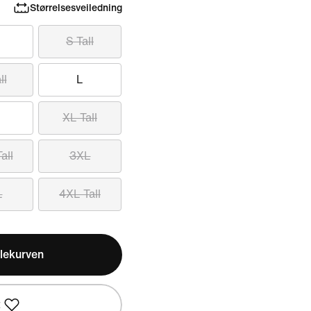
Størrelsesveiledning
S Tall
ll
L
XL Tall
all
3XL
L
4XL Tall
lekurven
t