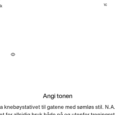
Angi tonen
a knebøystativet til gatene med sømløs stil. N.A
t for allsidig bruk både på og utenfor treningss