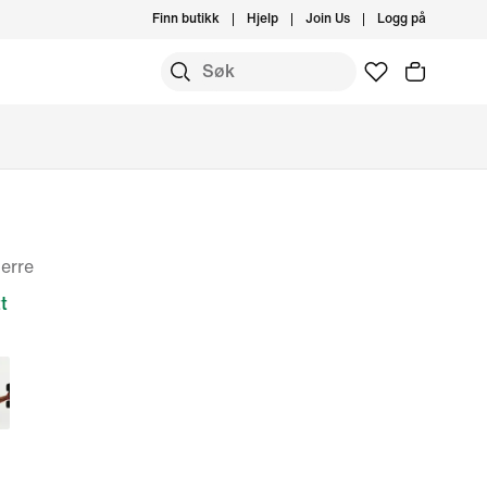
Finn butikk
Hjelp
Join Us
Logg på
herre
t