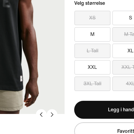
Velg størrelse
XS
S
M
M Ta
L Tall
XL
XXL
XXL T
3XL Tall
4X
Legg i hand
Favorit