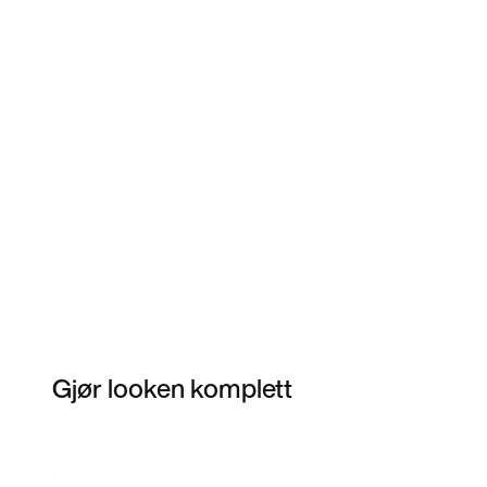
Gjør looken komplett
Item 3 of 13