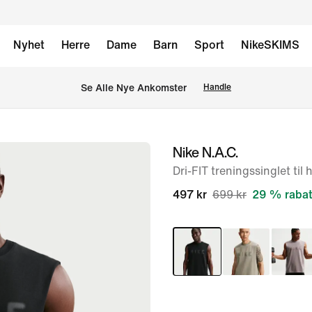
Nyhet
Herre
Dame
Barn
Sport
NikeSKIMS
Se Alle Nye Ankomster
Handle
Nike N.A.C.
bilde
1
Dri-FIT treningssinglet til 
av
497 kr
699 kr
29 % rabat
11