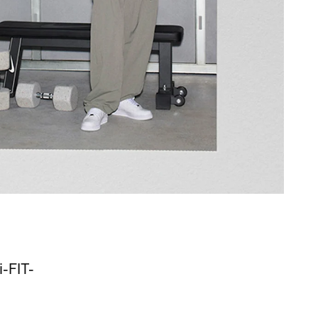
i-FIT-
.