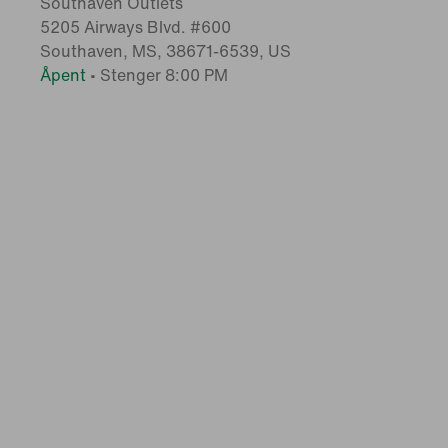
Southaven Outlets
5205 Airways Blvd. #600
Southaven, MS, 38671-6539, US
Åpent
•
Stenger 8:00 PM