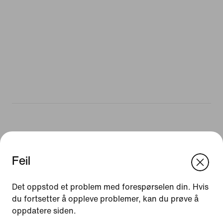
Ressurser
Feil
Finn butikk
We think you are in United States.
Bli medlem
Update your location?
Det oppstod et problem med forespørselen din. Hvis
Tilbakemeldinger
du fortsetter å oppleve problemer, kan du prøve å
oppdatere siden.
Norge
United States