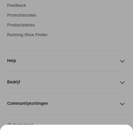
Feedback
Promotiecodes
Productadvies
Running Shoe Finder
Help
Bedrijf
Communitykortingen
Nederland