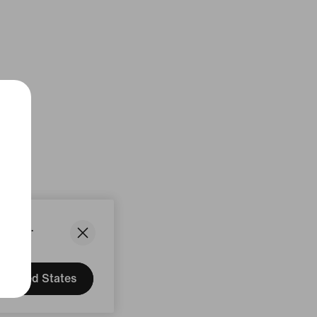
States.
United States