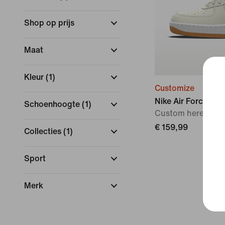
Shop op prijs
Maat
Kleur
(
1
)
Customize
Nike Air Force 1 M
Schoenhoogte
(
1
)
Custom herensch
€ 159,99
Collecties
(
1
)
Sport
Merk