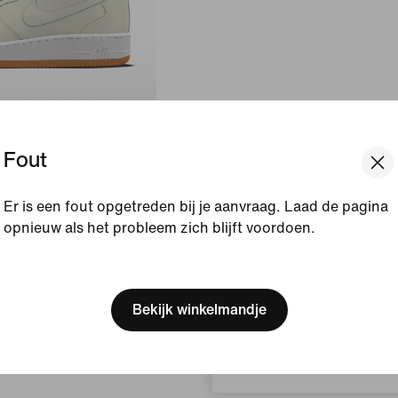
Fout
id By You
oenen
Er is een fout opgetreden bij je aanvraag. Laad de pagina
opnieuw als het probleem zich blijft voordoen.
[ Code: D1B61E47 ]
We think you are in United 
Update your location?
Bekijk winkelmandje
Nederland