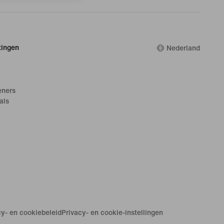
ingen
Nederland
eners
als
cy- en cookiebeleid
Privacy- en cookie-instellingen