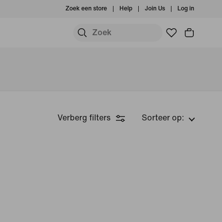
Zoek een store
Help
Join Us
Log in
Verberg filters
Sorteer op: