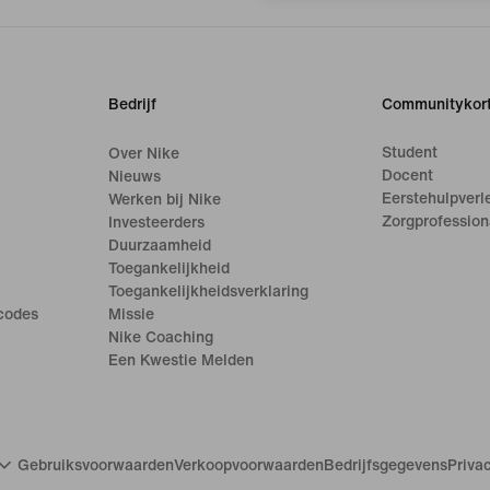
Bedrijf
Communitykort
Student
Over Nike
Docent
Nieuws
Eerstehulpverl
Werken bij Nike
Zorgprofession
Investeerders
Duurzaamheid
Toegankelijkheid
Toegankelijkheidsverklaring
ecodes
Missie
Nike Coaching
Een Kwestie Melden
Gebruiksvoorwaarden
Verkoopvoorwaarden
Bedrijfsgegevens
Priva