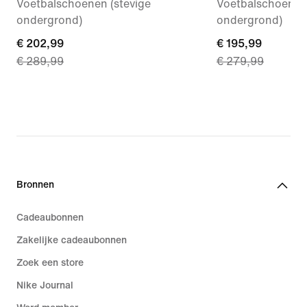
Voetbalschoenen (stevige
Voetbalschoenen 
ondergrond)
ondergrond)
current
€ 202,99
current
€ 195,99
€ 289,99
€ 279,99
price
price
€ 202,99,
€ 195,99,
original
original
price
price
€ 289,99
€ 279,99
Bronnen
Cadeaubonnen
Zakelijke cadeaubonnen
Zoek een store
Nike Journal