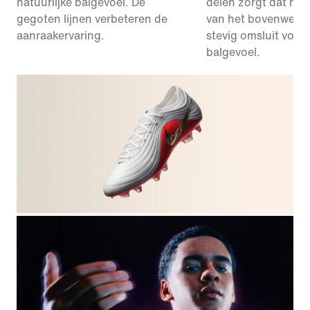
natuurlijke balgevoel. De
delen zorgt dat het
gegoten lijnen verbeteren de
van het bovenwerk j
aanraakervaring.
stevig omsluit voor
balgevoel.