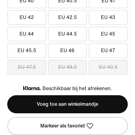
EU 40
EU 40.5
EU 41
EU 42
EU 42.5
EU 43
EU 44
EU 44.5
EU 45
EU 45.5
EU 46
EU 47
EU 47.5
EU 48.5
EU 49.5
Beschikbaar bij het afrekenen.
Klarna
Voeg toe aan winkelmandje
Markeer als favoriet