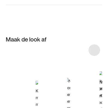
Maak de look af
Item 3 of 4
Shop het model