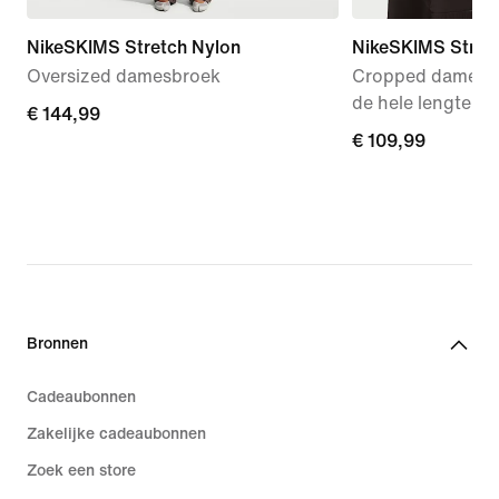
NikeSKIMS Stretch Nylon
NikeSKIMS Stretc
Oversized damesbroek
Cropped dameshoo
de hele lengte
€ 144,99
€ 144,99
€ 109,99
€ 109,99
Bronnen
Cadeaubonnen
Zakelijke cadeaubonnen
Zoek een store