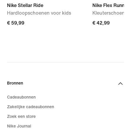
Nike Stellar Ride
Nike Flex Runner 
Hardloopschoenen voor kids
Kleuterschoenen
€ 59,99
€ 59,99
€ 42,99
€ 42,99
Bronnen
Cadeaubonnen
Zakelijke cadeaubonnen
Zoek een store
Nike Journal