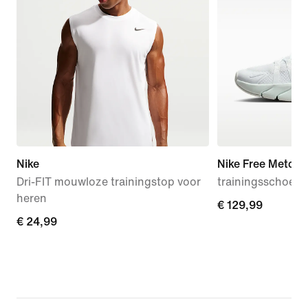
Nike
Nike Free Metcon
Dri-FIT mouwloze trainingstop voor
trainingsschoen
heren
€ 129,99
€ 129,99
€ 24,99
€ 24,99