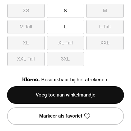
XS
S
M
M Tall
L
L Tall
XL
XL Tall
XXL
XXL Tall
3XL
Beschikbaar bij het afrekenen.
Klarna
Voeg toe aan winkelmandje
Markeer als favoriet