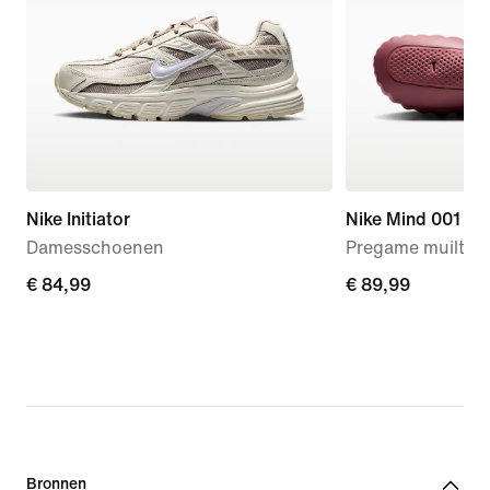
Nike Initiator
Nike Mind 001
Damesschoenen
Pregame muiltjes
€ 84,99
€ 84,99
€ 89,99
€ 89,99
Bronnen