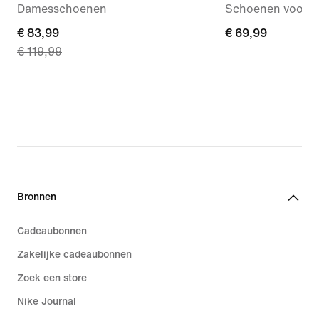
Damesschoenen
Schoenen voor b
current
€ 83,99
€ 69,99
€ 69,99
€ 119,99
price
€ 83,99,
original
price
€ 119,99
Bronnen
Cadeaubonnen
Zakelijke cadeaubonnen
Zoek een store
Nike Journal