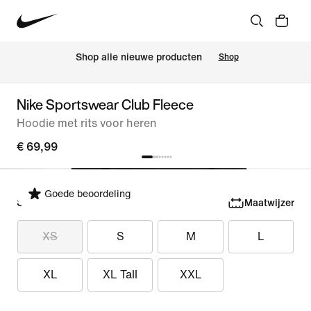
 Shop alle nieuwe producten
Shop
Nike Sportswear Club Fleece
Hoodie met rits voor heren
€ 69,99
Goede beoordeling
Selecteer maat
Maatwijzer
XS
S
M
L
XL
XL Tall
XXL