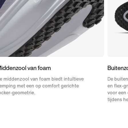
iddenzool van foam
Buitenz
e middenzool van foam biedt intuïtieve
De buiten
emping met een op comfort gerichte
en flex-g
ocker-geometrie.
voor een
tijdens h