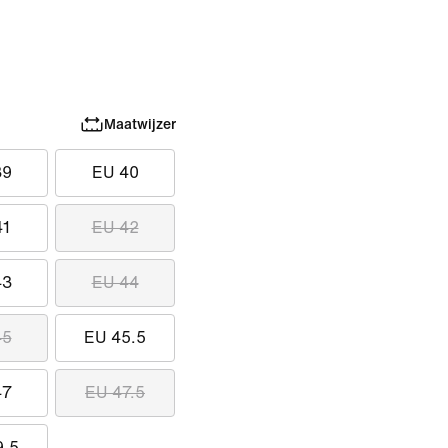
Maatwijzer
39
EU 40
41
EU 42
43
EU 44
45
EU 45.5
47
EU 47.5
9.5