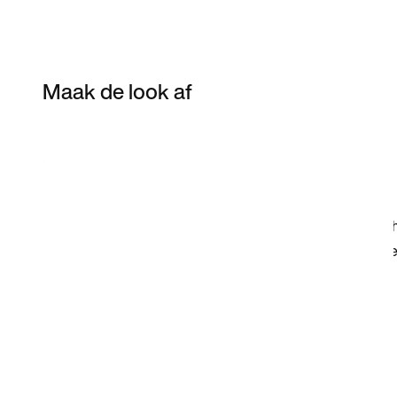
Maak de look af
Item 3 of 9