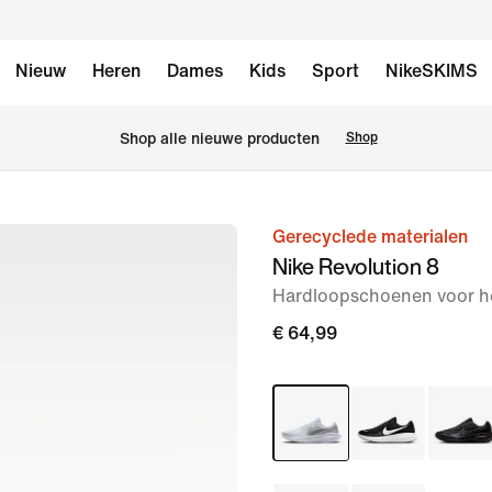
Nieuw
Heren
Dames
Kids
Sport
NikeSKIMS
 Shop alle nieuwe producten
Shop
Gerecyclede materialen
afbeelding
Nike Revolution 8
1
Hardloopschoenen voor he
van
8
€ 64,99