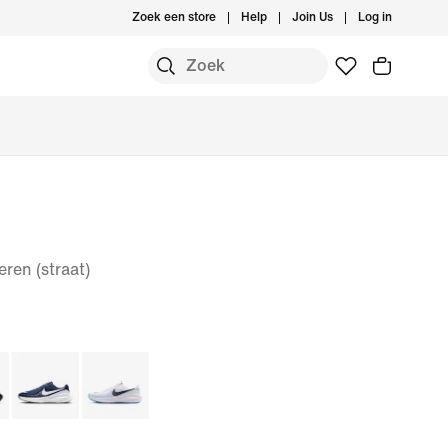
Zoek een store
Help
Join Us
Log in
ren (straat)