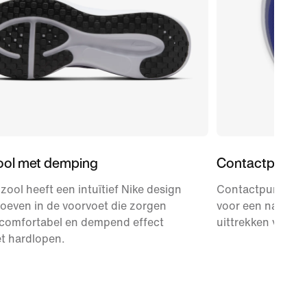
ool met demping
Contactpunte
zool heeft een intuïtief Nike design
Contactpunten o
roeven in de voorvoet die zorgen
voor een natuurlij
 comfortabel en dempend effect
uittrekken van d
et hardlopen.