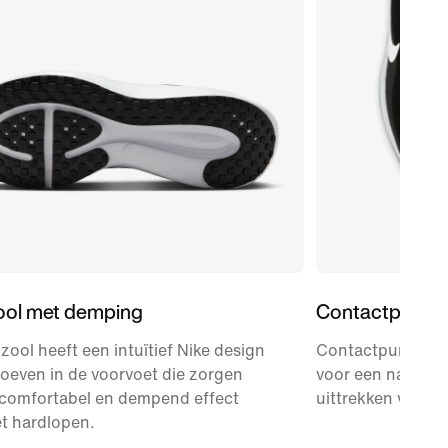
ool met demping
Contactpunte
zool heeft een intuïtief Nike design
Contactpunten o
roeven in de voorvoet die zorgen
voor een natuurlij
 comfortabel en dempend effect
uittrekken van d
et hardlopen.