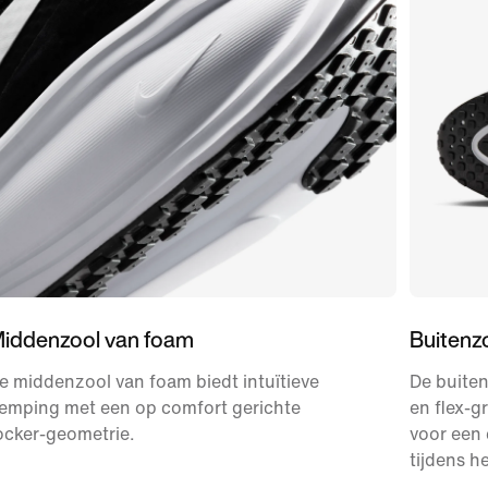
iddenzool van foam
Buitenz
e middenzool van foam biedt intuïtieve
De buiten
emping met een op comfort gerichte
en flex-g
ocker-geometrie.
voor een
tijdens h