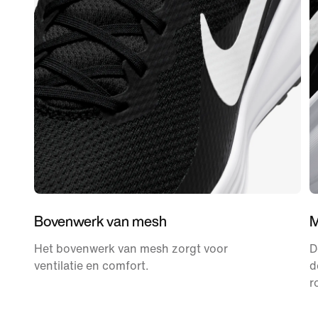
Bovenwerk van mesh
M
Het bovenwerk van mesh zorgt voor
D
ventilatie en comfort.
d
r