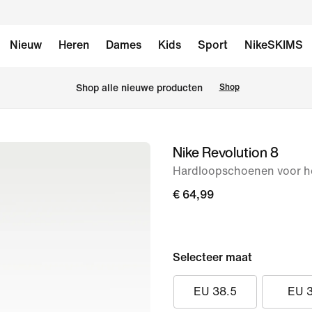
Nieuw
Heren
Dames
Kids
Sport
NikeSKIMS
 Shop alle nieuwe producten
Shop
Nike Revolution 8
afbeelding
1
Hardloopschoenen voor her
van
€ 64,99
8
Selecteer maat
EU 38.5
EU 