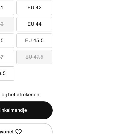
41
EU 42
43
EU 44
45
EU 45.5
47
EU 47.5
9.5
bij het afrekenen.
winkelmandje
avoriet