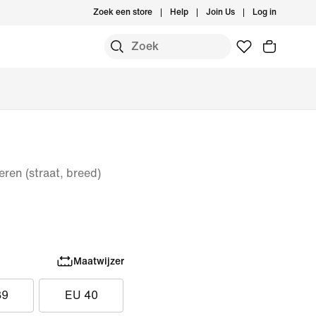
Zoek een store
Help
Join Us
Log in
en (straat, breed)
Maatwijzer
39
EU 40