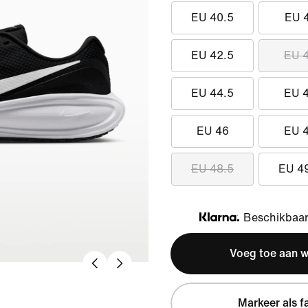
EU 40.5
EU 
EU 42.5
EU 
EU 44.5
EU 
EU 46
EU 
EU 48.5
EU 4
Beschikbaar 
Klarna
Voeg toe aan 
Markeer als f