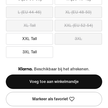
L (EU 44-46)
XL (EU 48-50)
XL Tall
XXL (EU 52-54)
XXL Tall
3XL
3XL Tall
Beschikbaar bij het afrekenen.
Klarna
Voeg toe aan winkelmandje
Markeer als favoriet