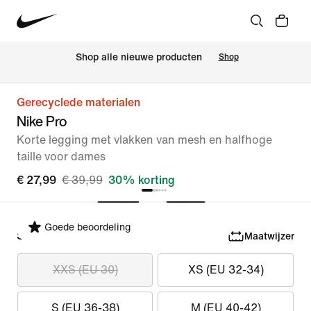
 Shop alle nieuwe producten
Shop
Gerecyclede materialen
Nike Pro
Korte legging met vlakken van mesh en halfhoge
taille voor dames
€ 27,99
€ 39,99
30% korting
Goede beoordeling
Selecteer maat
Maatwijzer
XXS (EU 30)
XS (EU 32-34)
S (EU 36-38)
M (EU 40-42)