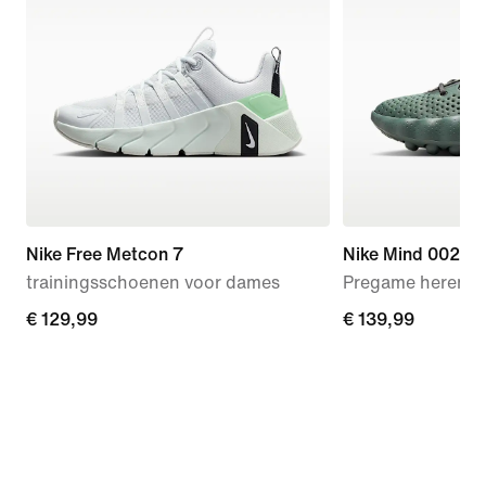
Nike Free Metcon 7
Nike Mind 002
trainingsschoenen voor dames
Pregame herens
€ 129,99
€ 129,99
€ 139,99
€ 139,99