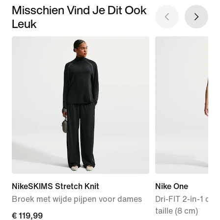
Misschien Vind Je Dit Ook
Leuk
NikeSKIMS Stretch Knit
Nike One
Broek met wijde pijpen voor dames
Dri-FIT 2-in-1 d
taille (8 cm)
€ 119,99
€ 119,99