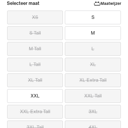
Selecteer maat
Maatwijzer
XS
S
S Tall
M
M Tall
L
L Tall
XL
XL Tall
XL Extra Tall
XXL
XXL Tall
XXL Extra Tall
3XL
3XL Tall
4XL