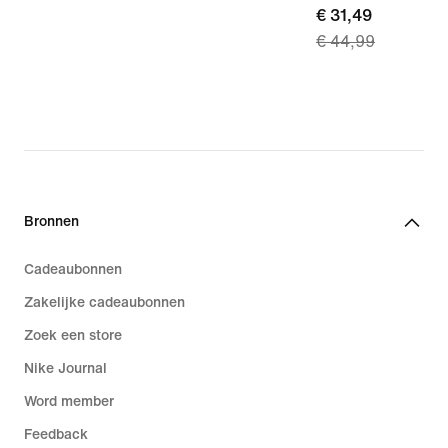
current
€ 31,49
€ 44,99
price
€ 31,49,
original
price
€ 44,99
Bronnen
Cadeaubonnen
Zakelijke cadeaubonnen
Zoek een store
Nike Journal
Word member
Feedback