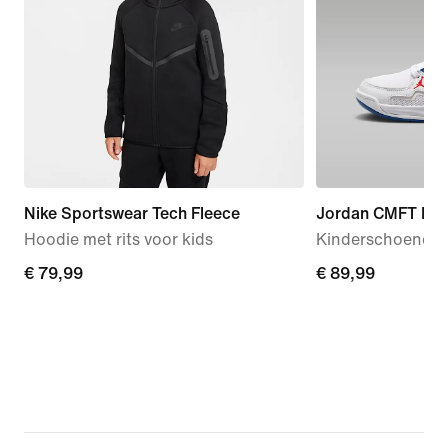
Nike Sportswear Tech Fleece
Jordan CMFT Era
Hoodie met rits voor kids
Kinderschoenen
€ 79,99
€ 79,99
€ 89,99
€ 89,99