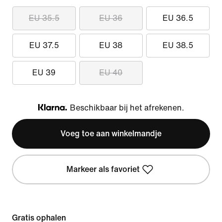
EU 35.5
EU 36
EU 36.5
EU 37.5
EU 38
EU 38.5
EU 39
EU 40
Beschikbaar bij het afrekenen.
Klarna
Voeg toe aan winkelmandje
Markeer als favoriet
Gratis ophalen