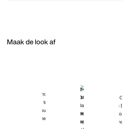
Maak de look af
Item 3 of 3