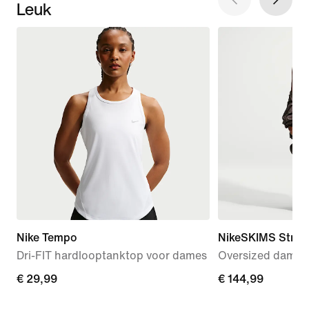
Leuk
Nike Tempo
NikeSKIMS Stret
Dri-FIT hardlooptanktop voor dames
Oversized dames
€ 29,99
€ 29,99
€ 144,99
€ 144,99