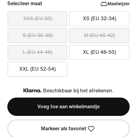
Selecteer maat
Maatwijzer
XXS (EU 30)
XS (EU 32-34)
S (EU 36-38)
M (EU 40-42)
L (EU 44-46)
XL (EU 48-50)
XXL (EU 52-54)
Beschikbaar bij het afrekenen.
Klarna
Voeg toe aan winkelmandje
Markeer als favoriet