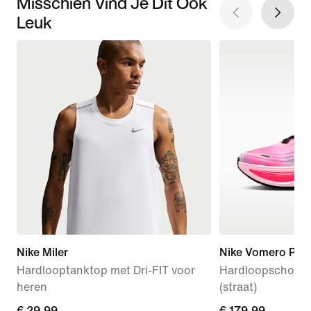
Misschien Vind Je Dit Ook
Leuk
Nike Miler
Nike Vomero Plus
Hardlooptanktop met Dri-FIT voor
Hardloopschoen
heren
(straat)
€ 29,99
€ 29,99
€ 179,99
€ 179,99