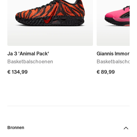
Ja 3 'Animal Pack'
Giannis Immortali
Basketbalschoenen
Basketbalschoe
€ 134,99
€ 134,99
€ 89,99
€ 89,99
Bronnen