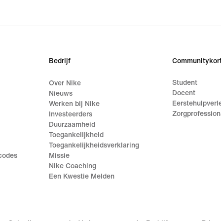
Bedrijf
Communitykort
Student
Over Nike
Docent
Nieuws
Eerstehulpverl
Werken bij Nike
Zorgprofession
Investeerders
Duurzaamheid
Toegankelijkheid
Toegankelijkheidsverklaring
ecodes
Missie
Nike Coaching
Een Kwestie Melden