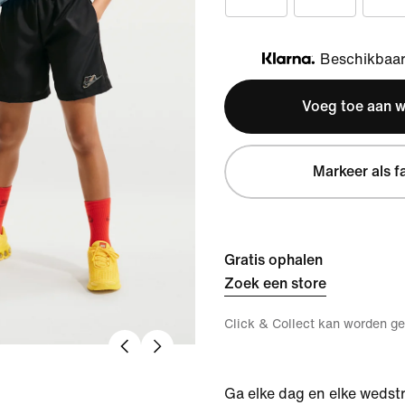
Beschikbaar 
Klarna
Voeg toe aan 
Markeer als f
Gratis ophalen
Zoek een store
Click & Collect kan worden ge
Ga elke dag en elke wedstri