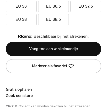
EU 36
EU 36.5
EU 37.5
EU 38
EU 38.5
Beschikbaar bij het afrekenen.
Klarna
Voeg toe aan winkelmandje
Markeer als favoriet
Gratis ophalen
Zoek een store
Click & Collect kan worden gekozen bij het afrekenen