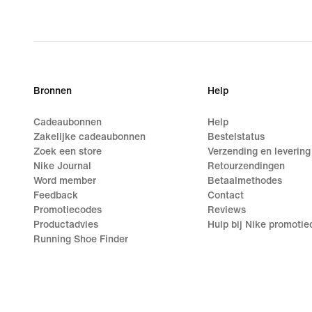
original
price
€ 49,99
Bronnen
Help
Cadeaubonnen
Help
Zakelijke cadeaubonnen
Bestelstatus
Zoek een store
Verzending en levering
Nike Journal
Retourzendingen
Word member
Betaalmethodes
Feedback
Contact
Promotiecodes
Reviews
Productadvies
Hulp bij Nike promoti
Running Shoe Finder