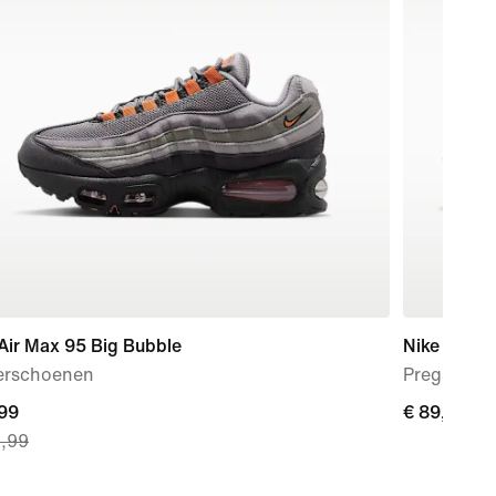
Air Max 95 Big Bubble
Nike Mind 
erschoenen
Pregame mu
nt
,99
€ 89,99
€ 89,99
9,99
99,