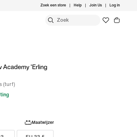
Zoek een store
Help
Join Us
Log in
w Academy 'Erling
 (turf)
ting
Maatwijzer