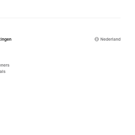
nal
9,99
ingen
Nederland
eners
als