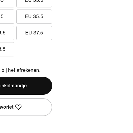
33
EU 33.5
35
EU 35.5
6.5
EU 37.5
8.5
bij het afrekenen.
winkelmandje
avoriet