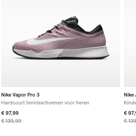
Nike Vapor Pro 3
Nike 
Hardcourt tennisschoenen voor heren
Kind
current
€ 97,99
curre
€ 97
€ 139,99
€ 13
price
price
€ 97,99,
€ 97,