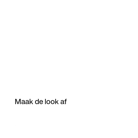
Maak de look af
Item 3 of 7