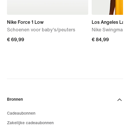
Nike Force 1 Low
Los Angeles Laker
Schoenen voor baby's/peuters
Nike Swingman NB
€ 69,99
€ 69,99
€ 84,99
€ 84,99
Bronnen
Cadeaubonnen
Zakelijke cadeaubonnen