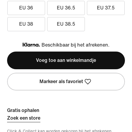
EU 36
EU 36.5
EU 37.5
EU 38
EU 38.5
Beschikbaar bij het afrekenen.
Klarna
Voeg toe aan winkelmandje
Markeer als favoriet
Gratis ophalen
Zoek een store
Click & Collect kan worden gekozen bij het afrekenen