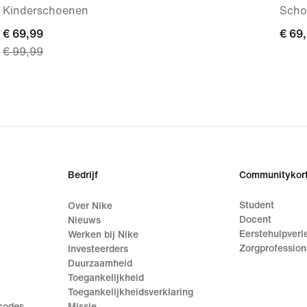
Kinderschoenen
Scho
current
€ 69,99
€ 69
€ 69
€ 99,99
price
€ 69,99,
original
price
€ 99,99
Bedrijf
Communitykort
Student
Over Nike
Docent
Nieuws
Eerstehulpverl
Werken bij Nike
Zorgprofession
Investeerders
Duurzaamheid
Toegankelijkheid
Toegankelijkheidsverklaring
ecodes
Missie