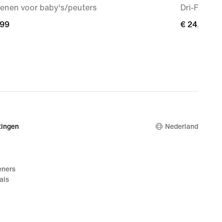
enen voor baby's/peuters
Dri-FIT mo
,99
,99
€ 24,99
€ 24,99
ingen
Nederland
eners
als