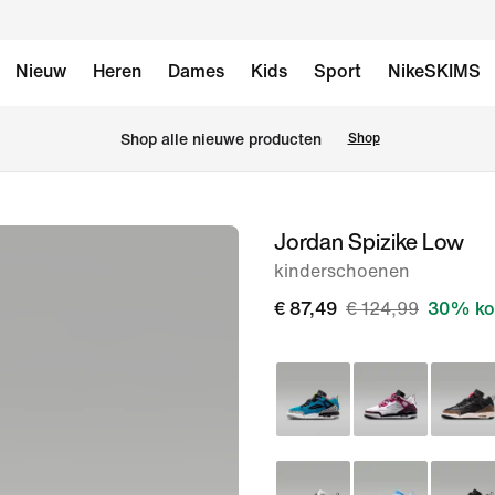
Nieuw
Heren
Dames
Kids
Sport
NikeSKIMS
 Shop alle nieuwe producten
Shop
Jordan Spizike Low
afbeelding
1
kinderschoenen
van
€ 87,49
€ 124,99
30% ko
9