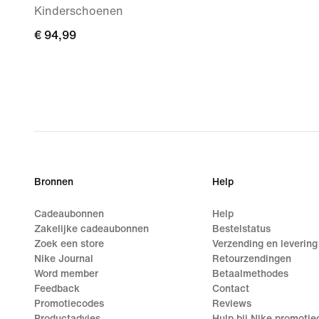
Kinderschoenen
€ 94,99
€ 94,99
Bronnen
Help
Cadeaubonnen
Help
Zakelijke cadeaubonnen
Bestelstatus
Zoek een store
Verzending en levering
Nike Journal
Retourzendingen
Word member
Betaalmethodes
Feedback
Contact
Promotiecodes
Reviews
Productadvies
Hulp bij Nike promoti