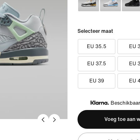
Selecteer maat
EU 35.5
EU 
EU 37.5
EU 
EU 39
EU 
Beschikbaar 
Klarna
Voeg toe aan 