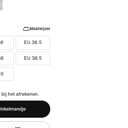
Maatwijzer
36
EU 36.5
38
EU 38.5
40
bij het afrekenen.
winkelmandje