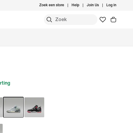
Zoek een store
Help
Join Us
Log in
rting