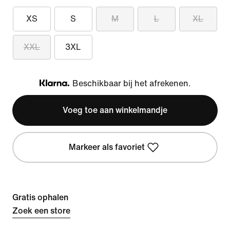
XS
S
M
L
XL
XXL
3XL
Beschikbaar bij het afrekenen.
Klarna
Voeg toe aan winkelmandje
Markeer als favoriet
Gratis ophalen
Zoek een store