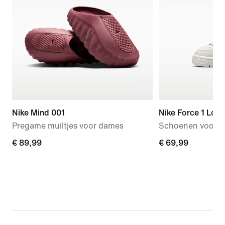
Nike Mind 001
Nike Force 1 Low
Pregame muiltjes voor dames
Schoenen voor b
€ 89,99
€ 89,99
€ 69,99
€ 69,99