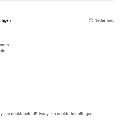
ingen
Nederland
eners
als
cy- en cookiebeleid
Privacy- en cookie-instellingen