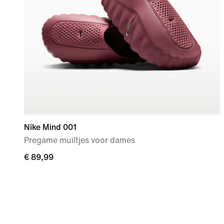
Nike Mind 001
Pregame muiltjes voor dames
€ 89,99
€ 89,99