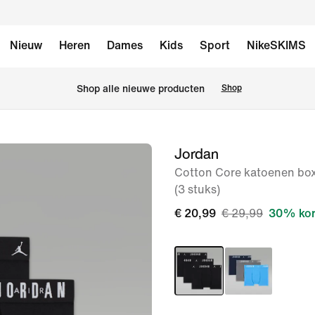
Nieuw
Heren
Dames
Kids
Sport
NikeSKIMS
 Shop alle nieuwe producten
Shop
Jordan
afbeelding
1
Cotton Core katoenen box
(3 stuks)
van
7
€ 20,99
€ 29,99
30% kor