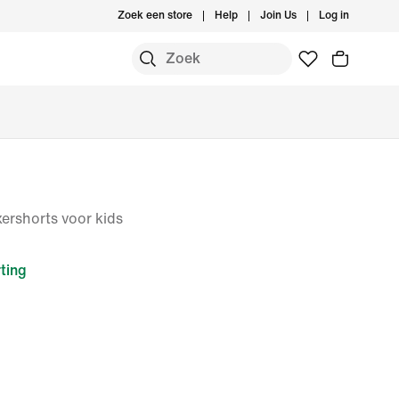
Zoek een store
Help
Join Us
Log in
ershorts voor kids
ting