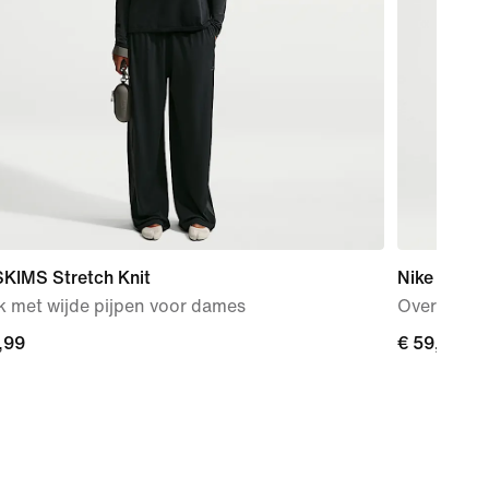
SKIMS Stretch Knit
Nike Studi
k met wijde pijpen voor dames
Oversized 
,99
,99
€ 59,99
€ 59,99