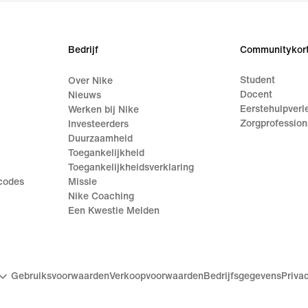
Bedrijf
Communitykort
Student
Over Nike
Docent
Nieuws
Eerstehulpverl
Werken bij Nike
Zorgprofession
Investeerders
Duurzaamheid
Toegankelijkheid
Toegankelijkheidsverklaring
ecodes
Missie
Nike Coaching
Een Kwestie Melden
Gebruiksvoorwaarden
Verkoopvoorwaarden
Bedrijfsgegevens
Priva