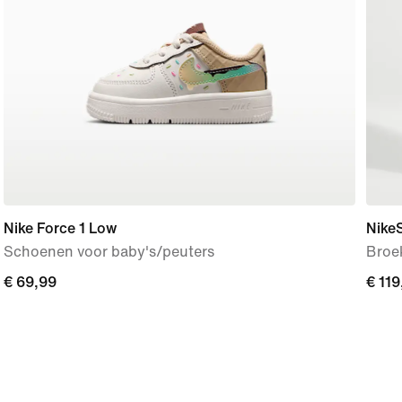
Nike Force 1 Low
Nike
Schoenen voor baby's/peuters
Broe
€ 69,99
€ 69,99
€ 119
€ 119