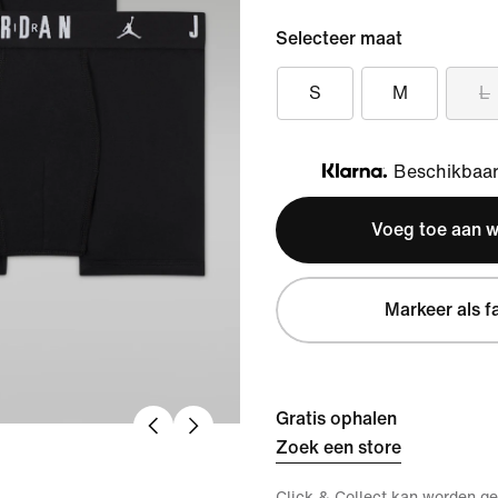
Selecteer maat
S
M
L
Beschikbaar 
Klarna
Voeg toe aan 
Markeer als f
Gratis ophalen
Zoek een store
Click & Collect kan worden ge