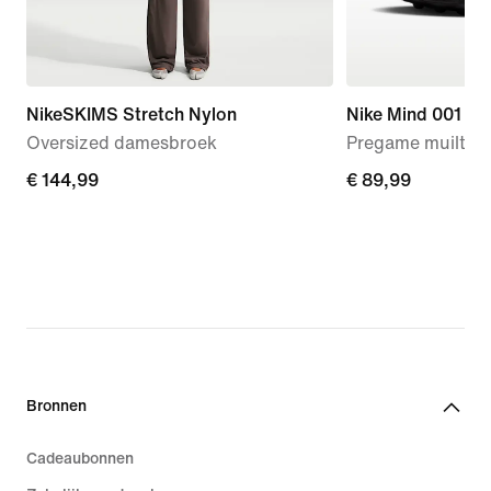
NikeSKIMS Stretch Nylon
Nike Mind 001
Oversized damesbroek
Pregame muiltjes
€ 144,99
€ 144,99
€ 89,99
€ 89,99
Bronnen
Cadeaubonnen