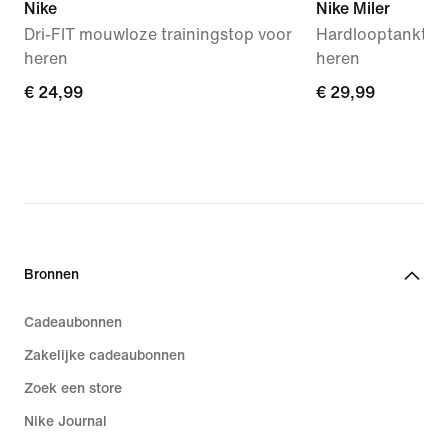
Nike
Nike Miler
Dri-FIT mouwloze trainingstop voor
Hardlooptanktop 
heren
heren
€ 24,99
€ 24,99
€ 29,99
€ 29,99
Bronnen
Cadeaubonnen
Zakelijke cadeaubonnen
Zoek een store
Nike Journal