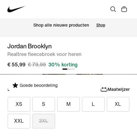
 Shop alle nieuwe producten
Shop
Jordan Brooklyn
Realtree fleecebroek voor heren
€ 55,99
€ 79,99
30% korting
Goede beoordeling
Selecteer maat
Maatwijzer
XS
S
M
L
XL
XXL
3XL