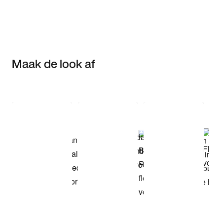
Maak de look af
Item 3 of 3