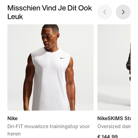
Misschien Vind Je Dit Ook
Leuk
Nike
NikeSKIMS Stret
Dri-FIT mouwloze trainingstop voor
Oversized dames
heren
€ 144,99
€ 144,99